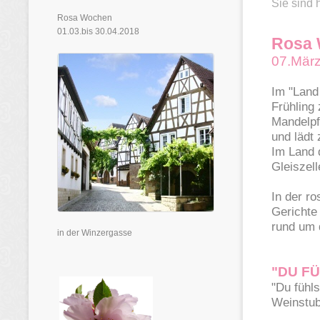
Sie sind 
Rosa Wochen
01.03.bis 30.04.2018
Rosa 
07.März
Im "Land
Frühling
Mandelp
und lädt
Im Land 
Gleiszell
In der r
Gerichte
rund um 
in der Winzergasse
"DU F
"Du fühl
Weinstub